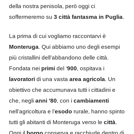
della nostra penisola, però oggi ci
soffermeremo su
3 città fantasma in Puglia
.
La prima di cui vogliamo raccontarvi è
Monteruga
. Qui abbiamo uno degli esempi
più cristallini dell’abbandono delle città.
Fondata nei
primi
del ‘
900
, ospitava i
lavoratori
di una vasta
area agricola
. Un
obiettivo che accumunava tutti i cittadini e
che, negli
anni ’80
, con i
cambiamenti
nell’agricoltura e l’
esodo
rurale, hanno spinto
tutti gli abitanti di Monteruga verso le
città
.
Oggi il
borgo
conserva e racchiude dentro di