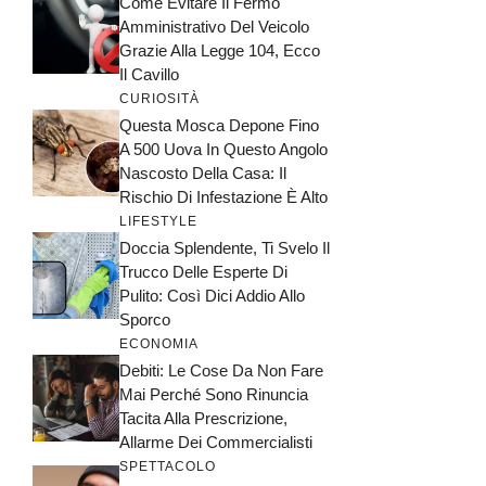
Come Evitare Il Fermo
Amministrativo Del Veicolo
Grazie Alla Legge 104, Ecco
Il Cavillo
CURIOSITÀ
Questa Mosca Depone Fino
A 500 Uova In Questo Angolo
Nascosto Della Casa: Il
Rischio Di Infestazione È Alto
LIFESTYLE
Doccia Splendente, Ti Svelo Il
Trucco Delle Esperte Di
Pulito: Così Dici Addio Allo
Sporco
ECONOMIA
Debiti: Le Cose Da Non Fare
Mai Perché Sono Rinuncia
Tacita Alla Prescrizione,
Allarme Dei Commercialisti
SPETTACOLO