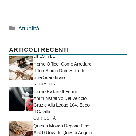
Categorie
Attualità
ARTICOLI RECENTI
LIFESTYLE
Home Office: Come Arredare
Il Tuo Studio Domestico In
Stile Scandinavo
ATTUALITÀ
Come Evitare Il Fermo
Amministrativo Del Veicolo
Grazie Alla Legge 104, Ecco
Il Cavillo
CURIOSITÀ
Questa Mosca Depone Fino
A 500 Uova In Questo Angolo