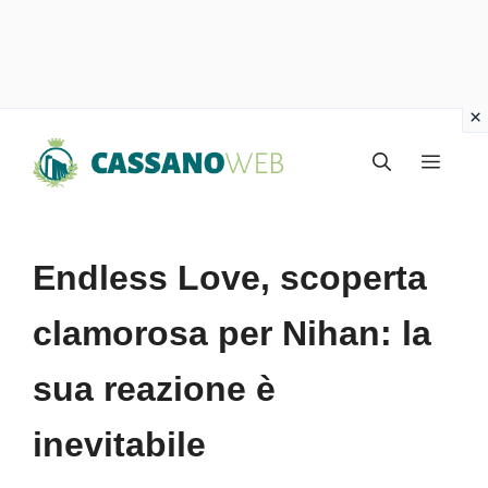
Vai
Menu
al
contenuto
Endless Love, scoperta
clamorosa per Nihan: la
sua reazione è
inevitabile