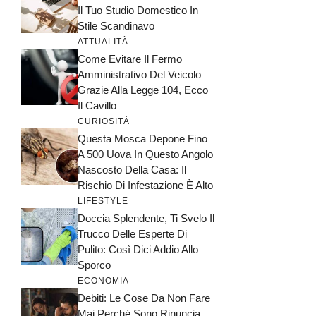
Il Tuo Studio Domestico In
Stile Scandinavo
ATTUALITÀ
Come Evitare Il Fermo
Amministrativo Del Veicolo
Grazie Alla Legge 104, Ecco
Il Cavillo
CURIOSITÀ
Questa Mosca Depone Fino
A 500 Uova In Questo Angolo
Nascosto Della Casa: Il
Rischio Di Infestazione È Alto
LIFESTYLE
Doccia Splendente, Ti Svelo Il
Trucco Delle Esperte Di
Pulito: Così Dici Addio Allo
Sporco
ECONOMIA
Debiti: Le Cose Da Non Fare
Mai Perché Sono Rinuncia