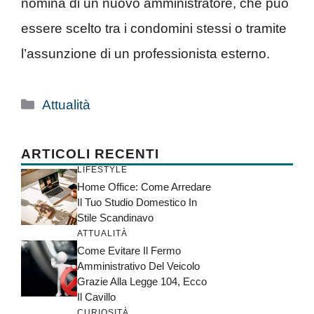
nomina di un nuovo amministratore, che può
essere scelto tra i condomini stessi o tramite
l’assunzione di un professionista esterno.
Categorie
Attualità
ARTICOLI RECENTI
LIFESTYLE
Home Office: Come Arredare
Il Tuo Studio Domestico In
Stile Scandinavo
ATTUALITÀ
Come Evitare Il Fermo
Amministrativo Del Veicolo
Grazie Alla Legge 104, Ecco
Il Cavillo
CURIOSITÀ